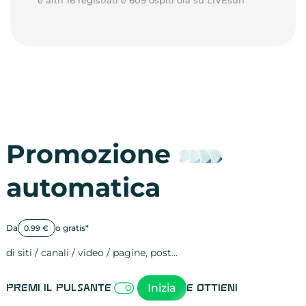
e altri 16 registrati e 609 ospiti ora su LIVEsurf
Promozione
automatica
Da
o gratis*
0.99 €
di siti / canali / video / pagine, post…
Attività sulle 
visite
visualizzazioni
registrazioni
referral
recensioni
menzioni
attività sulle 
attività sui so
spettatori dei
comportament
clic sui link
lead motivati
Inizia
Premi il pulsante
e ottieni