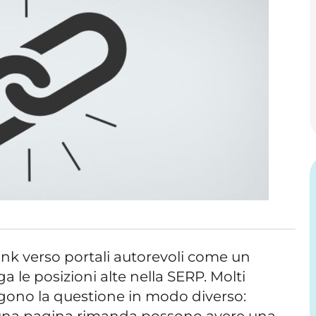
ink verso portali autorevoli come un
a le posizioni alte nella SERP. Molti
eggono la questione in modo diverso:
ui una pagina rimanda possono avere una