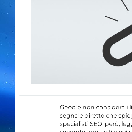
Google non considera i l
segnale diretto che spieg
specialisti SEO, però, l
secondo loro, i siti a c