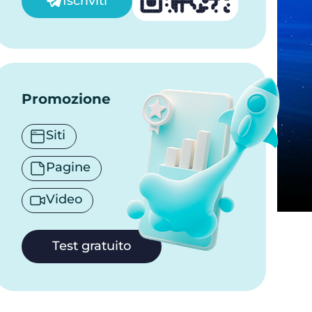
Iscriviti
Promozione
Siti
Pagine
Video
Test gratuito