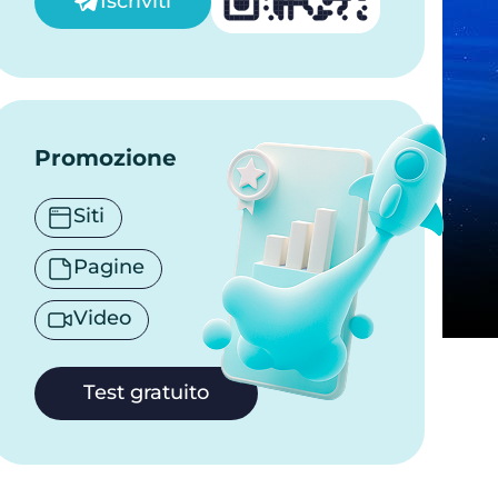
Iscriviti
Promozione
Siti
Pagine
Video
Test gratuito