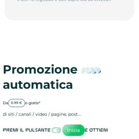
Promozione
automatica
Da
o gratis*
0.99 €
di siti / canali / video / pagine, post…
Attività sulle 
visite
visualizzazioni
registrazioni
referral
recensioni
menzioni
attività sulle 
attività sui so
spettatori dei
comportament
clic sui link
lead motivati
Inizia
Premi il pulsante
e ottieni