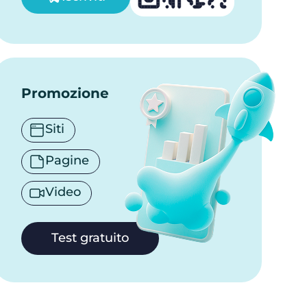
Promozione
Siti
Pagine
Video
Test gratuito