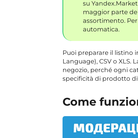
su Yandex.Market
maggior parte dei 
assortimento. Per
automatica.
Puoi preparare il listino
Language), CSV o XLS. L
negozio, perché ogni cata
specificità di prodotto di
Come funzio