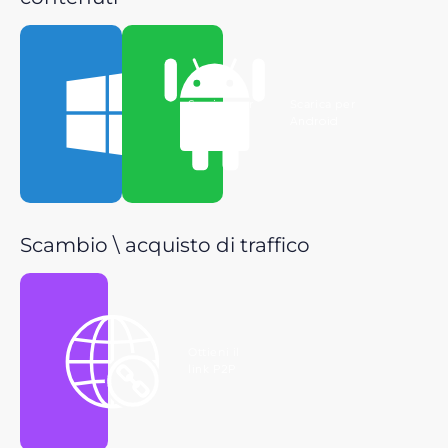
Scarica per
Scarica per
Windows
Android
Scambio \ acquisto di traffico
Ottieni il
link P2P