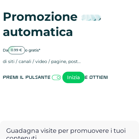
Promozione
automatica
Da
o gratis*
0.99 €
di siti / canali / video / pagine, post…
Attività sulle 
visite
visualizzazioni
registrazioni
referral
recensioni
menzioni
attività sulle 
attività sui so
spettatori dei
comportament
clic sui link
lead motivati
Inizia
Premi il pulsante
e ottieni
Guadagna visite per promuovere i tuoi
contenuti