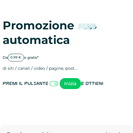
Promozione
automatica
Da
o gratis*
0.99 €
di siti / canali / video / pagine, post…
Attività sulle 
visite
visualizzazioni
registrazioni
referral
recensioni
menzioni
attività sulle 
attività sui so
spettatori dei
comportament
clic sui link
lead motivati
Inizia
Premi il pulsante
e ottieni