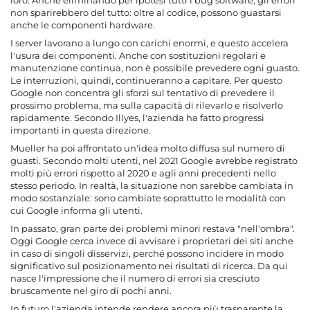
non sparirebbero del tutto: oltre al codice, possono guastarsi
anche le componenti hardware.
I server lavorano a lungo con carichi enormi, e questo accelera
l'usura dei componenti. Anche con sostituzioni regolari e
manutenzione continua, non è possibile prevedere ogni guasto.
Le interruzioni, quindi, continueranno a capitare. Per questo
Google non concentra gli sforzi sul tentativo di prevedere il
prossimo problema, ma sulla capacità di rilevarlo e risolverlo
rapidamente. Secondo Illyes, l'azienda ha fatto progressi
importanti in questa direzione.
Mueller ha poi affrontato un'idea molto diffusa sul numero di
guasti. Secondo molti utenti, nel 2021 Google avrebbe registrato
molti più errori rispetto al 2020 e agli anni precedenti nello
stesso periodo. In realtà, la situazione non sarebbe cambiata in
modo sostanziale: sono cambiate soprattutto le modalità con
cui Google informa gli utenti.
In passato, gran parte dei problemi minori restava "nell'ombra".
Oggi Google cerca invece di avvisare i proprietari dei siti anche
in caso di singoli disservizi, perché possono incidere in modo
significativo sul posizionamento nei risultati di ricerca. Da qui
nasce l'impressione che il numero di errori sia cresciuto
bruscamente nel giro di pochi anni.
In futuro l'azienda intende rendere ancora più trasparente la