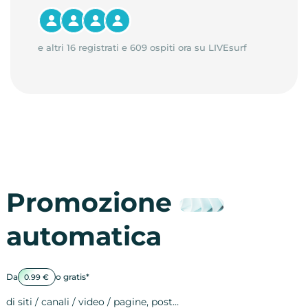
e altri 16 registrati e 609 ospiti ora su LIVEsurf
Promozione
automatica
Da
o gratis*
0.99 €
di siti / canali / video / pagine, post…