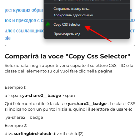
Comparirà la voce "Copy Css Selector"
Selezionala: negli appunti verrà copiato il selettore CSS, l'ID o la
classe dell'elemento su cui vuoi fare clic nella pagina.
Esempio 1:
a > span.
ya-share2__badge
> span
Qui l'elemento utile è la classe
ya-share2__badge
. Le classi CSS
si indicano con un punto iniziale, quindi il selettore da usare è:
.ya-share2__badge
Esempio 2:
div#
surfingbird-block
div:nth-child(2)