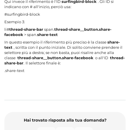
Qui invece il riferimento è l'ID
surfingbird-block
. Gli ID si
indicano con # all'inizio, perciò usa:
#surfingbird-block
Esempio 3:
li#
thread-share-bar
span.
thread-share__button.share-
facebook
> span.
share-text
In questo esempio il riferimento più preciso è la classe
share-
text
, scritta con il punto iniziale. Di solito conviene prendere il
selettore più a destra; se non basta, puoi risalire anche alla
classe
thread-share__button.share-facebook
o all'ID
thread-
share-bar
.
Il selettore finale è:
.share-text
Hai trovato risposta alla tua domanda?