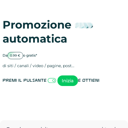
Promozione
automatica
Da
o gratis*
0.99 €
di siti / canali / video / pagine, post…
Attività sulle 
visite
visualizzazioni
registrazioni
referral
recensioni
menzioni
attività sulle 
attività sui so
spettatori dei
comportament
clic sui link
lead motivati
Inizia
Premi il pulsante
e ottieni