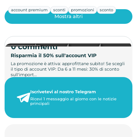
account premium
sconti
promozioni
sconto
Mostra altri
0 commenti
Risparmia il 50% sull'account VIP
La promozione è attiva: approfittane subito! Se scegli
il tipo di account VIP: Da 6 a 11 mesi: 30% di sconto
sull'import…
22 maggio 2026
Iscrivetevi al nostro Telegram
1 minuto di lettura
Ricevi 1 messaggio al giorno con le notizie
principali