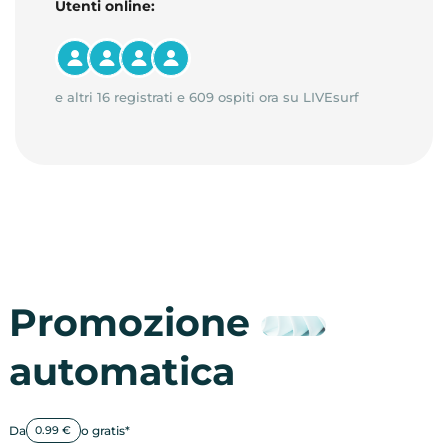
Utenti online:
e altri 16 registrati e 609 ospiti ora su LIVEsurf
Promozione
automatica
Da
o gratis*
0.99 €