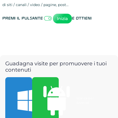
di siti / canali / video / pagine, post…
Attività sulle 
visite
visualizzazioni
registrazioni
referral
recensioni
menzioni
attività sulle 
attività sui so
spettatori dei
comportament
clic sui link
lead motivati
Inizia
Premi il pulsante
e ottieni
Guadagna visite per promuovere i tuoi
contenuti
Scarica per
Scarica per
Windows
Android