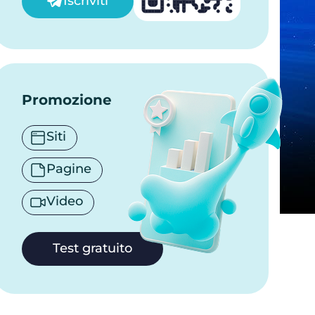
Iscriviti
Promozione
Siti
Pagine
Video
Test gratuito