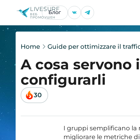
LIVESURF
Блог
ВЕБ
ПРОМОУШЕН
Home
Guide per ottimizzare il traff
A cosa servono 
configurarli
30
I gruppi semplificano la 
migliorare le metriche 