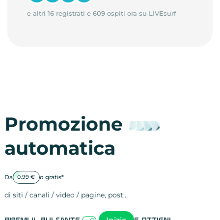
e altri 16 registrati e 609 ospiti ora su LIVEsurf
Promozione
automatica
Da
o gratis*
0.99 €
di siti / canali / video / pagine, post…
Attività sulle 
visite
visualizzazioni
registrazioni
referral
recensioni
menzioni
attività sulle 
attività sui so
spettatori dei
comportament
clic sui link
lead motivati