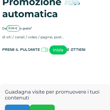
Promozione
automatica
Da
o gratis*
0.99 €
di siti / canali / video / pagine, post…
Attività sulle 
visite
visualizzazioni
registrazioni
referral
recensioni
menzioni
attività sulle 
attività sui so
spettatori dei
comportament
clic sui link
lead motivati
Inizia
Premi il pulsante
e ottieni
Guadagna visite per promuovere i tuoi
contenuti