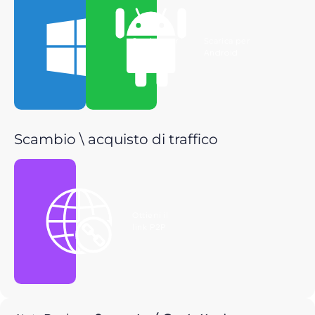
Scarica per
Scarica per
Windows
Android
Scambio \ acquisto di traffico
Ottieni il
link P2P