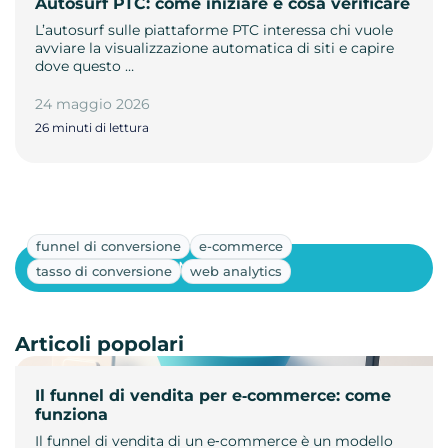
Autosurf PTC: come iniziare e cosa verificare
L’autosurf sulle piattaforme PTC interessa chi vuole
avviare la visualizzazione automatica di siti e capire
dove questo …
24 maggio 2026
26 minuti di lettura
funnel di conversione
e-commerce
Mostra altri
tasso di conversione
web analytics
Articoli popolari
Il funnel di vendita per e‑commerce: come
funziona
Il funnel di vendita di un e‑commerce è un modello