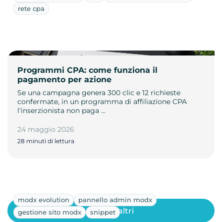
rete cpa
Programmi CPA: come funziona il
pagamento per azione
Se una campagna genera 300 clic e 12 richieste
confermate, in un programma di affiliazione CPA
l'inserzionista non paga …
24 maggio 2026
28 minuti di lettura
modx evolution
pannello admin modx
Mostra altri
gestione sito modx
snippet