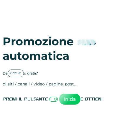
Promozione
automatica
Da
o gratis*
0.99 €
di siti / canali / video / pagine, post…
Attività sulle 
visite
visualizzazioni
registrazioni
referral
recensioni
menzioni
attività sulle 
attività sui so
spettatori dei
comportament
clic sui link
lead motivati
Inizia
Premi il pulsante
e ottieni