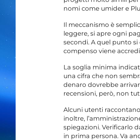
nomi come umider e Plu
Il meccanismo è semplice
leggere, si apre ogni pag
secondi. A quel punto si c
compenso viene accredi
La soglia minima indicata 
una cifra che non sembra d
denaro dovrebbe arrivare
recensioni, però, non tut
Alcuni utenti raccontan
inoltre, l’amministrazio
spiegazioni. Verificarlo 
in prima persona. Va an