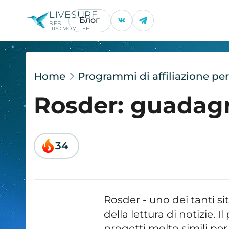
LIVESURF
Блог
ВЕБ
ПРОМОУШЕН
Home
Programmi di affiliazione p
Rosder: guadagn
34
Rosder - uno dei tanti 
della lettura di notizie. 
progetti molto simili per 