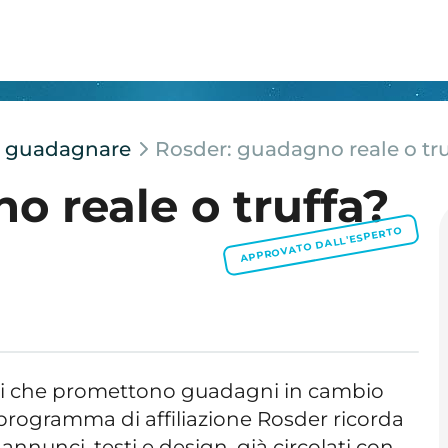
er guadagnare
Rosder: guadagno reale o tru
o reale o truffa?
APPROVATO DALL'ESPERTO
siti che promettono guadagni in cambio
Il programma di affiliazione Rosder ricorda
annunci, testi e design, già circolati con