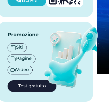
Iscriviti
Promozione
Siti
Pagine
Video
Test gratuito