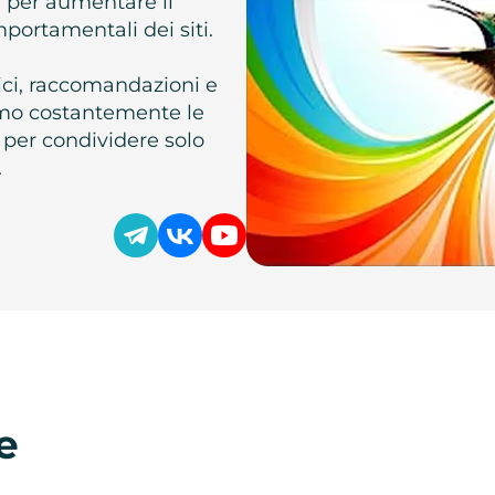
e per aumentare il
omportamentali dei siti.
atici, raccomandazioni e
iamo costantemente le
 per condividere solo
.
e