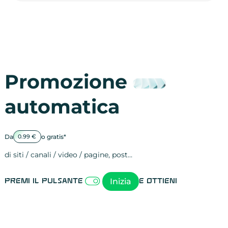
Promozione
automatica
Da
o gratis*
0.99 €
di siti / canali / video / pagine, post…
Attività sulle 
visite
visualizzazioni
registrazioni
referral
recensioni
menzioni
attività sulle 
attività sui so
spettatori dei
comportament
clic sui link
lead motivati
Inizia
Premi il pulsante
e ottieni