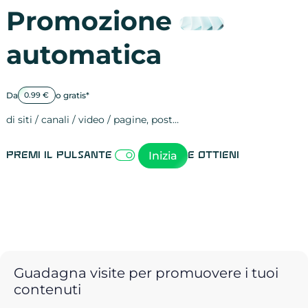
Promozione
automatica
Da
o gratis*
0.99 €
di siti / canali / video / pagine, post…
Attività sulle 
visite
visualizzazioni
registrazioni
referral
recensioni
menzioni
attività sulle 
attività sui so
spettatori dei
comportament
clic sui link
lead motivati
Inizia
Premi il pulsante
e ottieni
Guadagna visite per promuovere i tuoi
contenuti