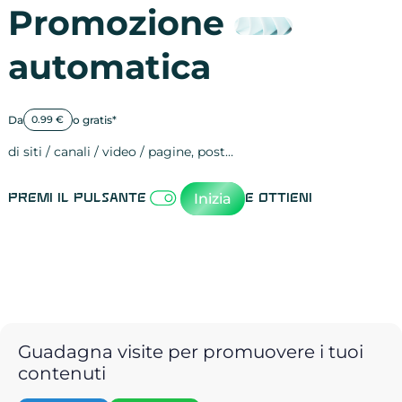
Promozione
automatica
Da
o gratis*
0.99 €
di siti / canali / video / pagine, post…
Attività sulle 
visite
visualizzazioni
registrazioni
referral
recensioni
menzioni
attività sulle 
attività sui so
spettatori dei
comportament
clic sui link
lead motivati
Inizia
Premi il pulsante
e ottieni
Guadagna visite per promuovere i tuoi
contenuti