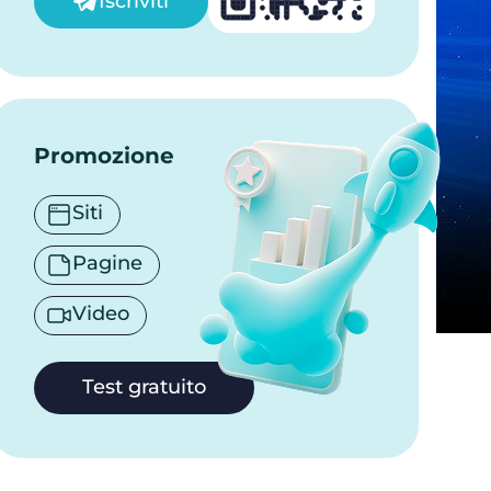
Iscriviti
Promozione
Siti
Pagine
Video
Test gratuito