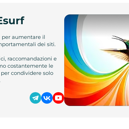
Esurf
e per aumentare il
omportamentali dei siti.
atici, raccomandazioni e
iamo costantemente le
 per condividere solo
.