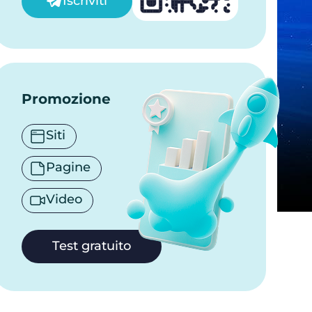
Iscriviti
Promozione
Siti
Pagine
Video
Test gratuito