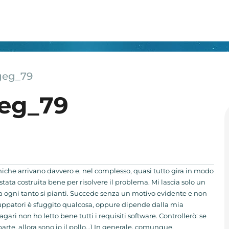
geg_79
geg_79
uniche arrivano davvero e, nel complesso, quasi tutto gira in modo
 stata costruita bene per risolvere il problema. Mi lascia solo un
ma ogni tanto si pianti. Succede senza un motivo evidente e non
iluppatori è sfuggito qualcosa, oppure dipende dalla mia
ri non ho letto bene tutti i requisiti software. Controllerò: se
rte, allora sono io il pollo...) In generale, comunque,