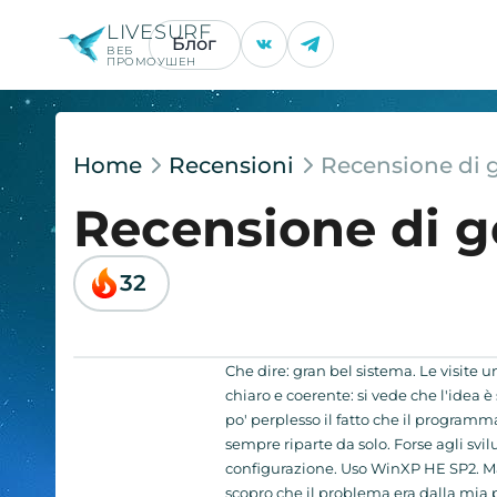
LIVESURF
Блог
ВЕБ
ПРОМОУШЕН
Home
Recensioni
Recensione di 
Recensione di 
32
Che dire: gran bel sistema. Le visite 
chiaro e coerente: si vede che l'idea è
po' perplesso il fatto che il program
sempre riparte da solo. Forse agli sv
configurazione. Uso WinXP HE SP2. Maga
scopro che il problema era dalla mia pa