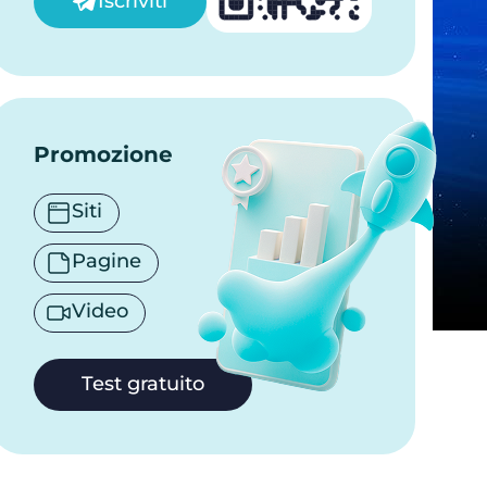
Iscriviti
Promozione
Siti
Pagine
Video
Test gratuito