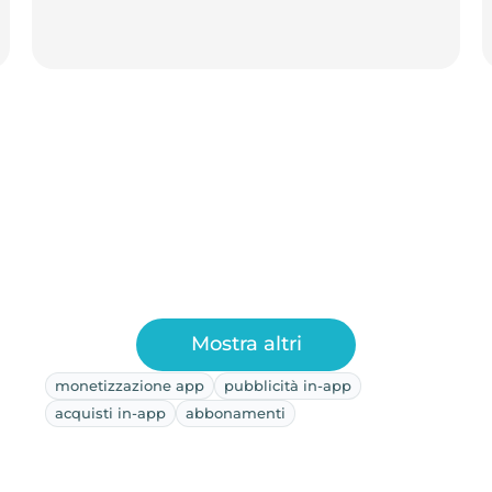
Mostra altri
monetizzazione app
pubblicità in-app
acquisti in-app
abbonamenti