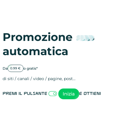
Promozione
automatica
Da
o gratis*
0.99 €
di siti / canali / video / pagine, post…
Attività sulle 
visite
visualizzazioni
registrazioni
referral
recensioni
menzioni
attività sulle 
attività sui so
spettatori dei
comportament
clic sui link
lead motivati
Inizia
Premi il pulsante
e ottieni