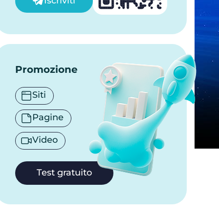
Iscriviti
Promozione
Siti
Pagine
Video
Test gratuito