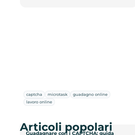
captcha
microtask
guadagno online
lavoro online
Articoli popolari
Guadagnare con i CAPTCHA: guida