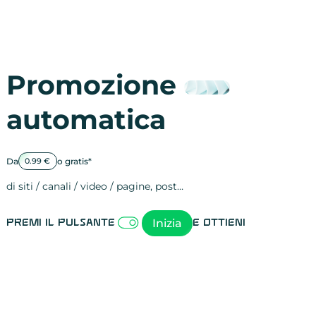
Promozione
automatica
Da
o gratis*
0.99 €
di siti / canali / video / pagine, post…
Attività sulle 
visite
visualizzazioni
registrazioni
referral
recensioni
menzioni
attività sulle 
attività sui so
spettatori dei
comportament
clic sui link
lead motivati
Inizia
Premi il pulsante
e ottieni