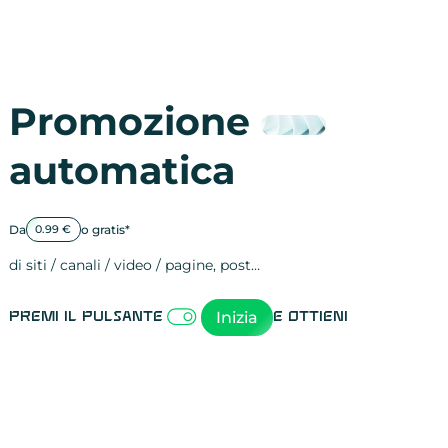
Promozione
automatica
Da
o gratis*
0.99 €
di siti / canali / video / pagine, post…
Attività sulle 
visite
visualizzazioni
registrazioni
referral
recensioni
menzioni
attività sulle 
attività sui so
spettatori dei
comportament
clic sui link
lead motivati
Inizia
Premi il pulsante
e ottieni