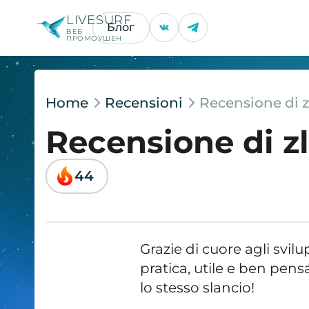
LIVESURF
Блог
ВЕБ
ПРОМОУШЕН
Home
Recensioni
Recensione di z
Recensione di z
44
Grazie di cuore agli svil
pratica, utile e ben pens
lo stesso slancio!