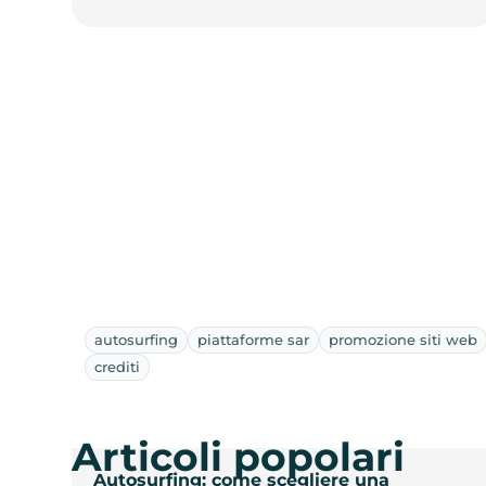
autosurfing
piattaforme sar
promozione siti web
crediti
Articoli popolari
Autosurfing: come scegliere una