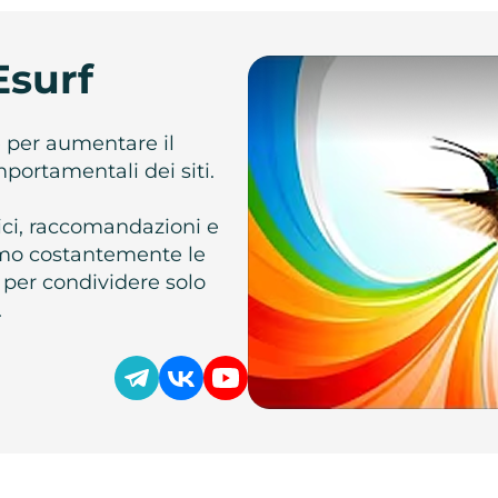
Esurf
e per aumentare il
omportamentali dei siti.
atici, raccomandazioni e
iamo costantemente le
 per condividere solo
.