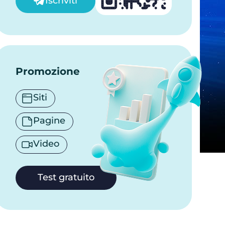
Iscriviti
Promozione
Siti
Pagine
Video
Test gratuito