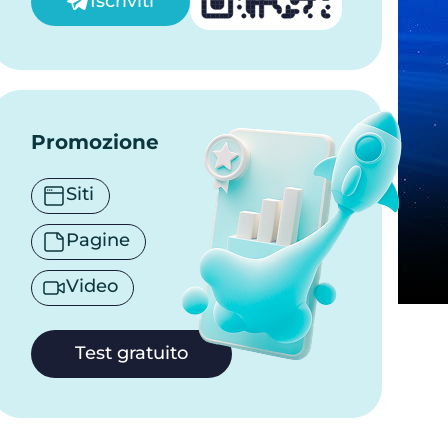
Iscriviti
Promozione
Siti
Pagine
Video
Test gratuito