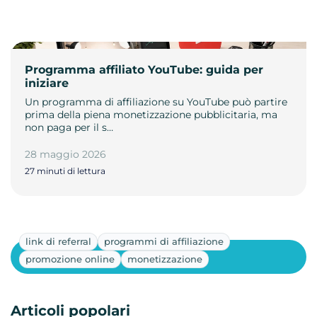
Programma affiliato YouTube: guida per
iniziare
Un programma di affiliazione su YouTube può partire
prima della piena monetizzazione pubblicitaria, ma
non paga per il s…
28 maggio 2026
27 minuti di lettura
link di referral
programmi di affiliazione
Mostra altri
promozione online
monetizzazione
Articoli popolari