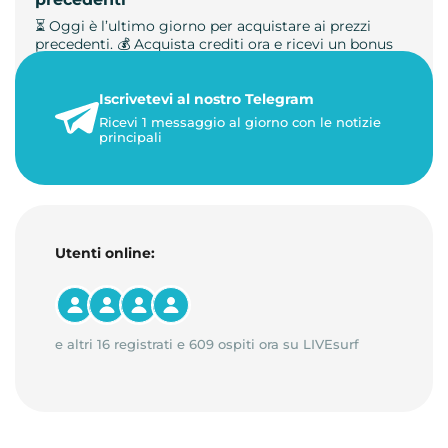
⏳ Oggi è l’ultimo giorno per acquistare ai prezzi
precedenti. 💰 Acquista crediti ora e ricevi un bonus
+50%. 🎁 Ricaric…
Iscrivetevi al nostro Telegram
23 maggio 2026
Ricevi 1 messaggio al giorno con le notizie
1 minuto di lettura
principali
Utenti online:
e altri 16 registrati e 609 ospiti ora su LIVEsurf