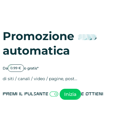
Promozione
automatica
Da
o gratis*
0.99 €
di siti / canali / video / pagine, post…
Attività sulle 
visite
visualizzazioni
registrazioni
referral
recensioni
menzioni
attività sulle 
attività sui so
spettatori dei
comportament
clic sui link
lead motivati
Inizia
Premi il pulsante
e ottieni