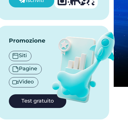
Iscriviti
Promozione
Siti
Pagine
Video
Test gratuito