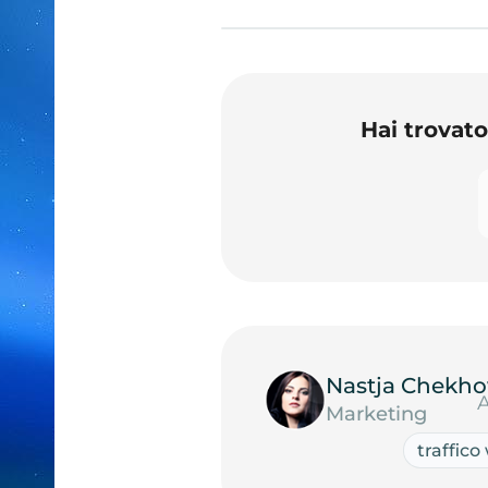
Hai trovat
Nastja Chekho
A
Marketing
traffic