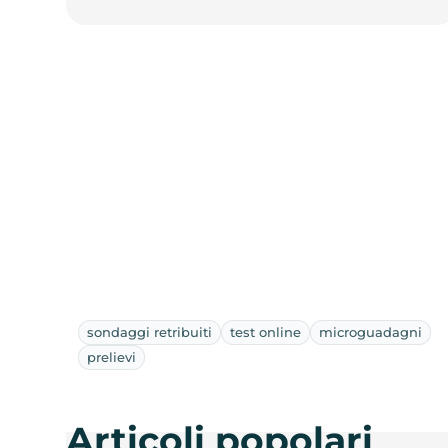
sondaggi retribuiti
test online
microguadagni
prelievi
Articoli popolari