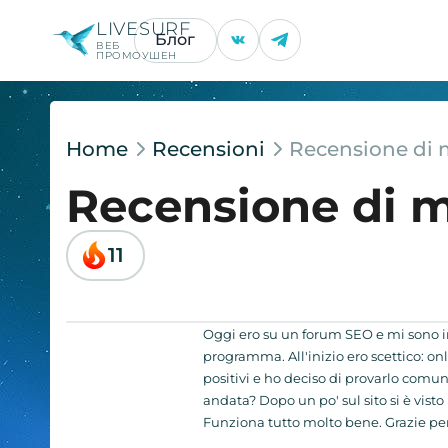
LIVESURF
Блог
ВЕБ
ПРОМОУШЕН
Home
Recensioni
Recensione di 
Recensione di m
11
Oggi ero su un forum SEO e mi sono im
programma. All'inizio ero scettico: on
positivi e ho deciso di provarlo comu
andata? Dopo un po' sul sito si è visto
Funziona tutto molto bene. Grazie per 