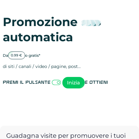
Promozione
automatica
Da
o gratis*
0.99 €
di siti / canali / video / pagine, post…
Attività sulle 
visite
visualizzazioni
registrazioni
referral
recensioni
menzioni
attività sulle 
attività sui so
spettatori dei
comportament
clic sui link
lead motivati
Inizia
Premi il pulsante
e ottieni
Guadagna visite per promuovere i tuoi