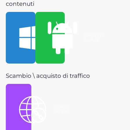
contenuti
Scarica per
Scarica per
Windows
Android
Scambio \ acquisto di traffico
Ottieni il
link P2P