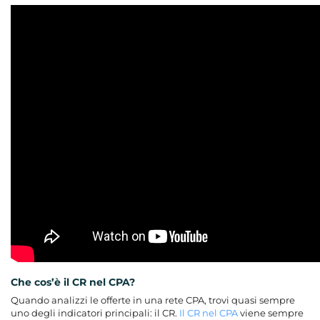
Che cos’è il CR nel CPA?
Quando analizzi le offerte in una rete CPA, trovi quasi sempre
uno degli indicatori principali: il CR.
Il CR nel CPA
viene sempre