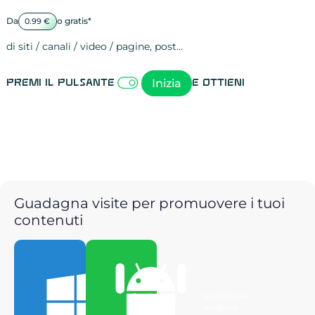
Da
o gratis*
0.99 €
di siti / canali / video / pagine, post…
Attività sulle 
visite
visualizzazioni
registrazioni
referral
recensioni
menzioni
attività sulle 
attività sui so
spettatori dei
comportament
clic sui link
lead motivati
Inizia
Premi il pulsante
e ottieni
Guadagna visite per promuovere i tuoi
contenuti
Scarica per
Scarica per
Windows
Android