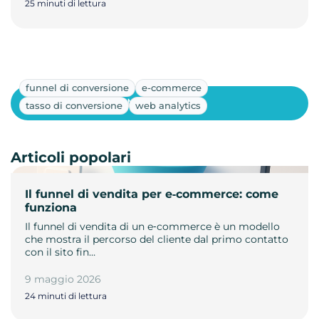
25 minuti di lettura
funnel di conversione
e-commerce
Mostra altri
tasso di conversione
web analytics
Articoli popolari
Il funnel di vendita per e‑commerce: come
funziona
Il funnel di vendita di un e‑commerce è un modello
che mostra il percorso del cliente dal primo contatto
con il sito fin…
9 maggio 2026
24 minuti di lettura