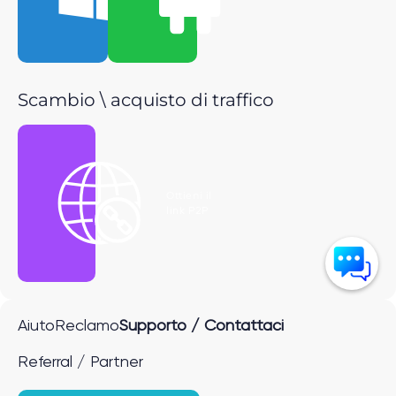
Scambio \ acquisto di traffico
Ottieni il
link P2P
Aiuto
Reclamo
Supporto / Contattaci
Referral / Partner