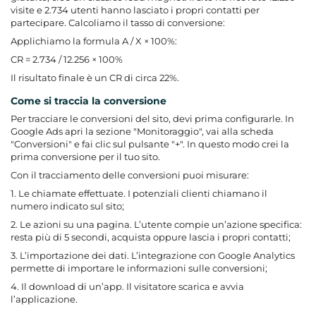
visite e 2.734 utenti hanno lasciato i propri contatti per
partecipare. Calcoliamo il tasso di conversione:
Applichiamo la formula A / X × 100%:
CR = 2.734 / 12.256 × 100%
Il risultato finale è un CR di circa 22%.
Come si traccia la conversione
Per tracciare le conversioni del sito, devi prima configurarle. In
Google Ads apri la sezione "Monitoraggio", vai alla scheda
"Conversioni" e fai clic sul pulsante "+". In questo modo crei la
prima conversione per il tuo sito.
Con il tracciamento delle conversioni puoi misurare:
1. Le chiamate effettuate. I potenziali clienti chiamano il
numero indicato sul sito;
2. Le azioni su una pagina. L’utente compie un’azione specifica:
resta più di 5 secondi, acquista oppure lascia i propri contatti;
3. L’importazione dei dati. L’integrazione con Google Analytics
permette di importare le informazioni sulle conversioni;
4. Il download di un’app. Il visitatore scarica e avvia
l’applicazione.