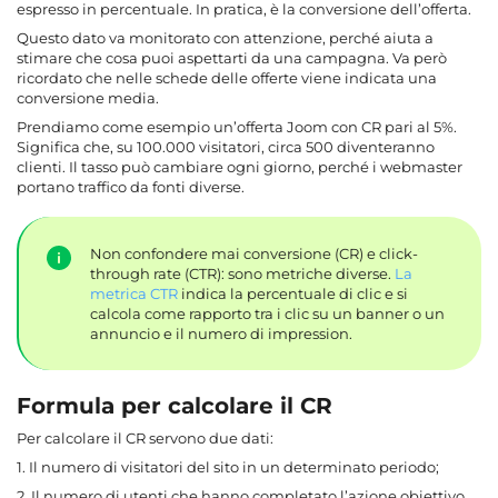
espresso in percentuale. In pratica, è la conversione dell’offerta.
Questo dato va monitorato con attenzione, perché aiuta a
stimare che cosa puoi aspettarti da una campagna. Va però
ricordato che nelle schede delle offerte viene indicata una
conversione media.
Prendiamo come esempio un’offerta Joom con CR pari al 5%.
Significa che, su 100.000 visitatori, circa 500 diventeranno
clienti. Il tasso può cambiare ogni giorno, perché i webmaster
portano traffico da fonti diverse.
Non confondere mai conversione (CR) e click-
through rate (CTR): sono metriche diverse.
La
metrica CTR
indica la percentuale di clic e si
calcola come rapporto tra i clic su un banner o un
annuncio e il numero di impression.
Formula per calcolare il CR
Per calcolare il CR servono due dati:
1. Il numero di visitatori del sito in un determinato periodo;
2. Il numero di utenti che hanno completato l’azione obiettivo