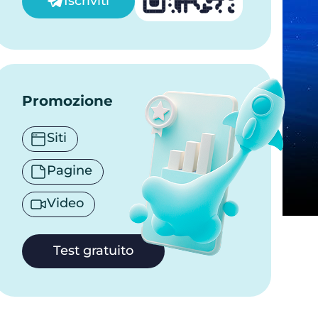
Iscriviti
Promozione
Siti
Pagine
Video
Test gratuito