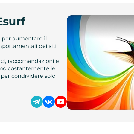
Esurf
e per aumentare il
omportamentali dei siti.
atici, raccomandazioni e
iamo costantemente le
 per condividere solo
.