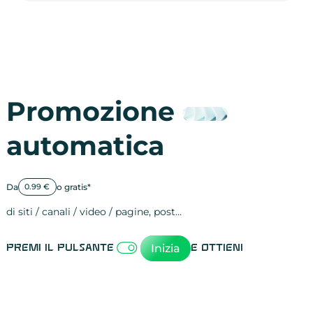
Promozione
automatica
Da
o gratis*
0.99 €
di siti / canali / video / pagine, post…
Attività sulle 
visite
visualizzazioni
registrazioni
referral
recensioni
menzioni
attività sulle 
attività sui so
spettatori dei
comportament
clic sui link
lead motivati
Inizia
Premi il pulsante
e ottieni