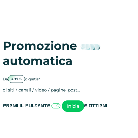
Promozione
automatica
Da
o gratis*
0.99 €
di siti / canali / video / pagine, post…
Attività sulle 
visite
visualizzazioni
registrazioni
referral
recensioni
menzioni
attività sulle 
attività sui so
spettatori dei
comportament
clic sui link
lead motivati
Inizia
Premi il pulsante
e ottieni