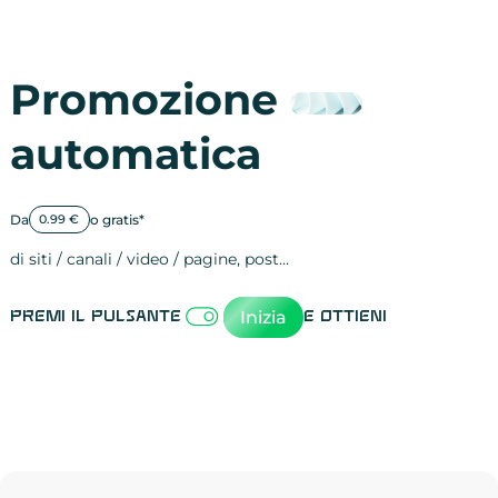
Promozione
automatica
Da
o gratis*
0.99 €
di siti / canali / video / pagine, post…
Attività sulle 
visite
visualizzazioni
registrazioni
referral
recensioni
menzioni
attività sulle 
attività sui so
spettatori dei
comportament
clic sui link
lead motivati
Inizia
Premi il pulsante
e ottieni