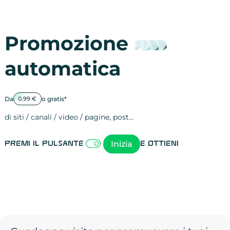
Promozione
automatica
Da
o gratis*
0.99 €
di siti / canali / video / pagine, post…
Attività sulle 
visite
visualizzazioni
registrazioni
referral
recensioni
menzioni
attività sulle 
attività sui so
spettatori dei
comportament
clic sui link
lead motivati
Inizia
Premi il pulsante
e ottieni