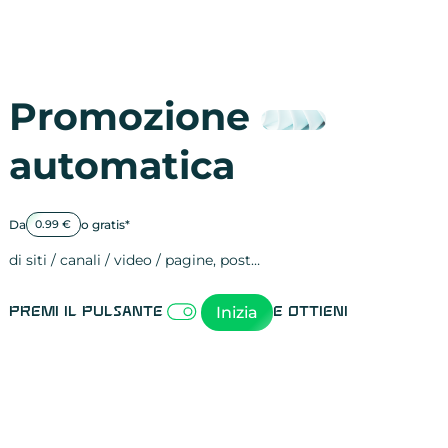
Promozione
automatica
Da
o gratis*
0.99 €
di siti / canali / video / pagine, post…
Attività sulle 
visite
visualizzazioni
registrazioni
referral
recensioni
menzioni
attività sulle 
attività sui so
spettatori dei
comportament
clic sui link
lead motivati
Inizia
Premi il pulsante
e ottieni