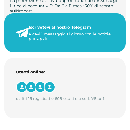
La promozione è attiva: approfittane subito! Se scegli
il tipo di account VIP: Da 6 a 11 mesi: 30% di sconto
sull'import…
22 maggio 2026
Iscrivetevi al nostro Telegram
1 minuto di lettura
Ricevi 1 messaggio al giorno con le notizie
principali
Utenti online:
e altri 16 registrati e 609 ospiti ora su LIVEsurf