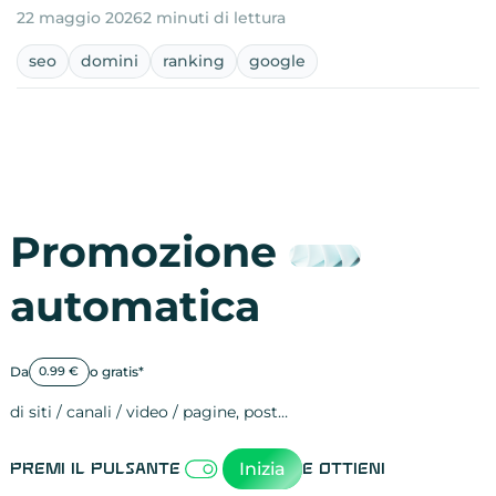
22 maggio 2026
2 minuti di lettura
seo
domini
ranking
google
Promozione
automatica
Da
o gratis*
0.99 €
di siti / canali / video / pagine, post…
Attività sulle 
visite
visualizzazioni
registrazioni
referral
recensioni
menzioni
attività sulle 
attività sui so
spettatori dei
comportament
clic sui link
lead motivati
Inizia
Premi il pulsante
e ottieni