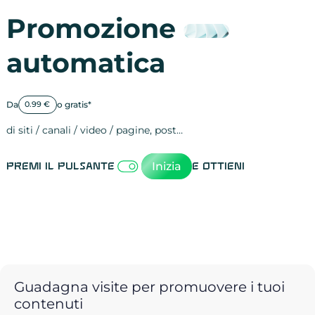
Promozione
automatica
Da
o gratis*
0.99 €
di siti / canali / video / pagine, post…
Attività sulle 
visite
visualizzazioni
registrazioni
referral
recensioni
menzioni
attività sulle 
attività sui so
spettatori dei
comportament
clic sui link
lead motivati
Inizia
Premi il pulsante
e ottieni
Guadagna visite per promuovere i tuoi
contenuti