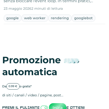
senza bloccare l'event loop. In termini pratici,…
23 maggio 2026
2 minuti di lettura
google
web worker
rendering
googlebot
Promozione
automatica
Da
o gratis*
0.99 €
di siti / canali / video / pagine, post…
Attività sulle 
visite
visualizzazioni
registrazioni
referral
recensioni
menzioni
attività sulle 
attività sui so
spettatori dei
comportament
clic sui link
lead motivati
Inizia
Premi il pulsante
e ottieni