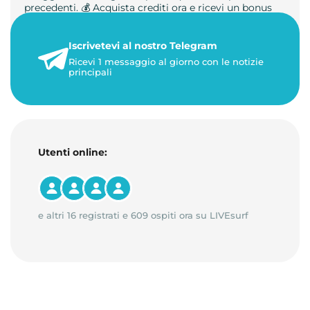
precedenti. 💰 Acquista crediti ora e ricevi un bonus
+50%. 🎁 Ricaric…
Iscrivetevi al nostro Telegram
23 maggio 2026
Ricevi 1 messaggio al giorno con le notizie
1 minuto di lettura
principali
Utenti online:
e altri 16 registrati e 609 ospiti ora su LIVEsurf