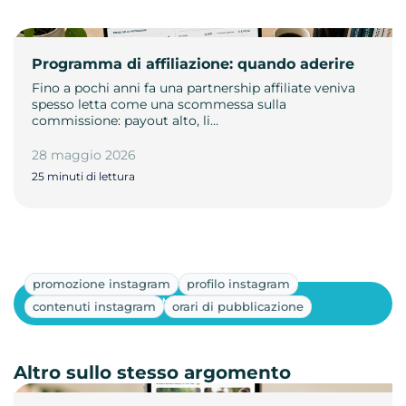
Programma di affiliazione: quando aderire
Fino a pochi anni fa una partnership affiliate veniva
spesso letta come una scommessa sulla
commissione: payout alto, li…
28 maggio 2026
25 minuti di lettura
promozione instagram
profilo instagram
Mostra altri
contenuti instagram
orari di pubblicazione
Altro sullo stesso argomento