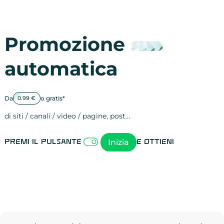
Promozione
automatica
Da
o gratis*
0.99 €
di siti / canali / video / pagine, post…
Attività sulle 
visite
visualizzazioni
registrazioni
referral
recensioni
menzioni
attività sulle 
attività sui so
spettatori dei
comportament
clic sui link
lead motivati
Inizia
Premi il pulsante
e ottieni