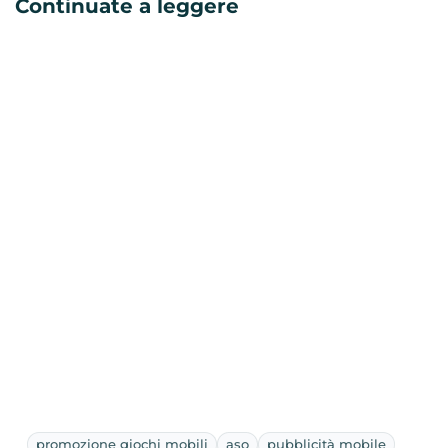
Continuate a leggere
promozione giochi mobili
aso
pubblicità mobile