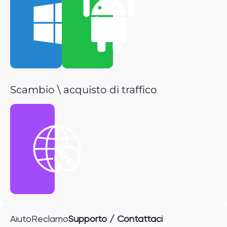
Scarica per
Scarica per
Windows
Android
Scambio \ acquisto di traffico
Ottieni il
link P2P
Aiuto
Reclamo
Supporto / Contattaci