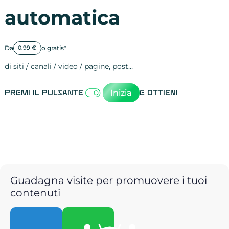
automatica
Da
o gratis*
0.99 €
di siti / canali / video / pagine, post…
Attività sulle 
visite
visualizzazioni
registrazioni
referral
recensioni
menzioni
attività sulle 
attività sui so
spettatori dei
comportament
clic sui link
lead motivati
Inizia
Premi il pulsante
e ottieni
Guadagna visite per promuovere i tuoi
contenuti