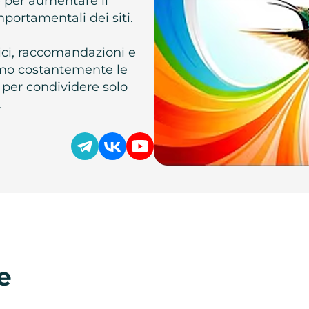
e per aumentare il
omportamentali dei siti.
atici, raccomandazioni e
iamo costantemente le
 per condividere solo
.
e