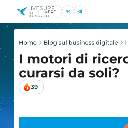
LIVESURF
Блог
ВЕБ
ПРОМОУШЕН
Home
Blog sul business digitale
I
I motori di rice
curarsi da soli?
39