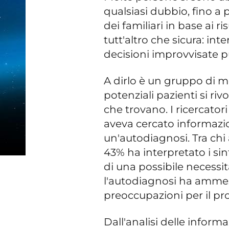
qualsiasi dubbio, fino a 
dei familiari in base ai r
tutt'altro che sicura: i
decisioni improvvisate p
A dirlo è un gruppo di m
potenziali pazienti si riv
che trovano. I ricercator
aveva cercato informazio
un'autodiagnosi. Tra chi a
43% ha interpretato i si
di una possibile necessità
l'autodiagnosi ha amme
preoccupazioni per il pro
Dall'analisi delle inform