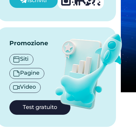
Iscriviti
Promozione
Siti
Pagine
Video
Test gratuito