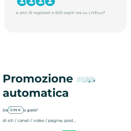
e altri 16 registrati e 609 ospiti ora su LIVEsurf
Promozione
automatica
Da
o gratis*
0.99 €
di siti / canali / video / pagine, post…
Attività sulle 
visite
visualizzazioni
registrazioni
referral
recensioni
menzioni
attività sulle 
attività sui so
spettatori dei
comportament
clic sui link
lead motivati