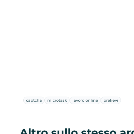
captcha
microtask
lavoro online
prelievi
Altro sullo stesso 