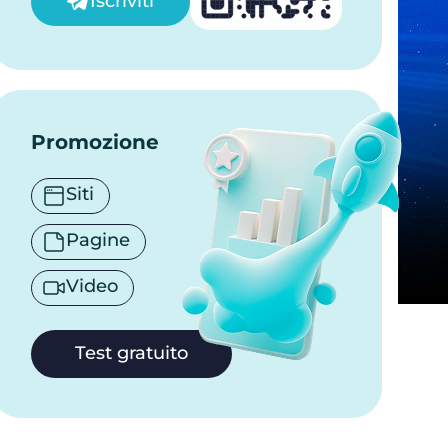
Iscriviti
Promozione
Siti
Pagine
Video
Test gratuito