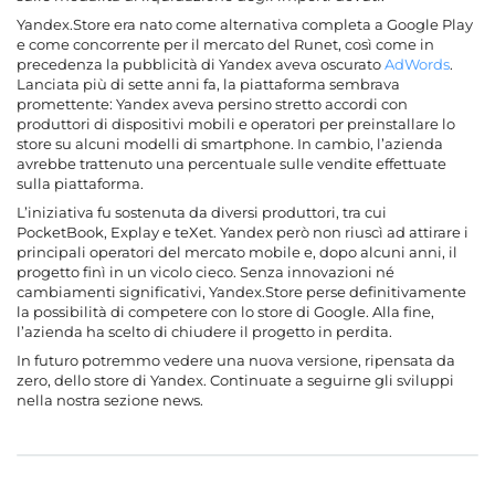
Yandex.Store era nato come alternativa completa a Google Play
e come concorrente per il mercato del Runet, così come in
precedenza la pubblicità di Yandex aveva oscurato
AdWords
.
Lanciata più di sette anni fa, la piattaforma sembrava
promettente: Yandex aveva persino stretto accordi con
produttori di dispositivi mobili e operatori per preinstallare lo
store su alcuni modelli di smartphone. In cambio, l’azienda
avrebbe trattenuto una percentuale sulle vendite effettuate
sulla piattaforma.
L’iniziativa fu sostenuta da diversi produttori, tra cui
PocketBook, Explay e teXet. Yandex però non riuscì ad attirare i
principali operatori del mercato mobile e, dopo alcuni anni, il
progetto finì in un vicolo cieco. Senza innovazioni né
cambiamenti significativi, Yandex.Store perse definitivamente
la possibilità di competere con lo store di Google. Alla fine,
l’azienda ha scelto di chiudere il progetto in perdita.
In futuro potremmo vedere una nuova versione, ripensata da
zero, dello store di Yandex. Continuate a seguirne gli sviluppi
nella nostra sezione news.