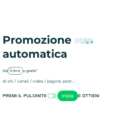
Promozione
automatica
Da
o gratis*
0.99 €
di siti / canali / video / pagine, post…
Attività sulle 
visite
visualizzazioni
registrazioni
referral
recensioni
menzioni
attività sulle 
attività sui so
spettatori dei
comportament
clic sui link
lead motivati
Inizia
Premi il pulsante
e ottieni