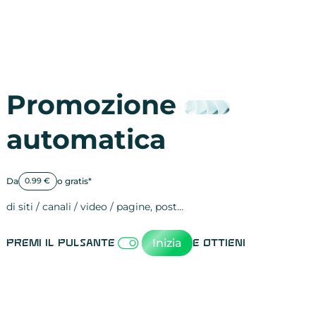
Promozione
automatica
Da
o gratis*
0.99 €
di siti / canali / video / pagine, post…
Attività sulle 
visite
visualizzazioni
registrazioni
referral
recensioni
menzioni
attività sulle 
attività sui so
spettatori dei
comportament
clic sui link
lead motivati
Inizia
Premi il pulsante
e ottieni