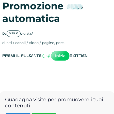
Promozione
automatica
Da
o gratis*
0.99 €
di siti / canali / video / pagine, post…
Attività sulle 
visite
visualizzazioni
registrazioni
referral
recensioni
menzioni
attività sulle 
attività sui so
spettatori dei
comportament
clic sui link
lead motivati
Inizia
Premi il pulsante
e ottieni
Guadagna visite per promuovere i tuoi
contenuti