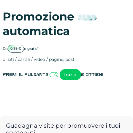
Promozione
automatica
Da
o gratis*
0.99 €
di siti / canali / video / pagine, post…
Attività sulle 
visite
visualizzazioni
registrazioni
referral
recensioni
menzioni
attività sulle 
attività sui so
spettatori dei
comportament
clic sui link
lead motivati
Inizia
Premi il pulsante
e ottieni
Guadagna visite per promuovere i tuoi
contenuti