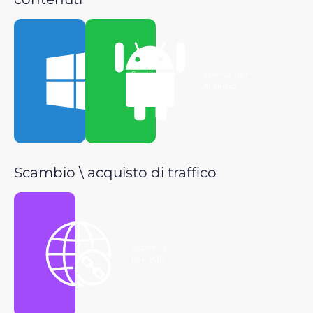
Scarica per
Scarica per
Windows
Android
Scambio \ acquisto di traffico
Ottieni il
link P2P