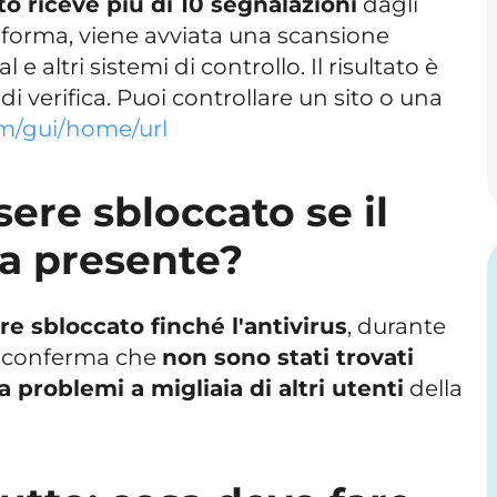
o riceve più di 10 segnalazioni
dagli
taforma, viene avviata una scansione
e altri sistemi di controllo. Il risultato è
di verifica. Puoi controllare un sito o una
om/gui/home/url
ssere sbloccato se il
ra presente?
re sbloccato finché l'antivirus
, durante
n conferma che
non sono stati trovati
a problemi a migliaia di altri utenti
della