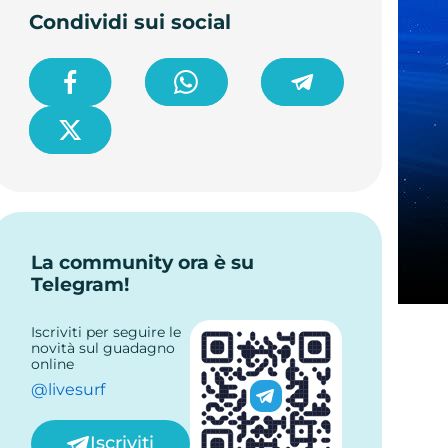
5. Applicare misure preventive:
Condividi sui social
La community ora è su
Telegram!
Iscriviti per seguire le
novità sul guadagno
online
@livesurf
Iscriviti