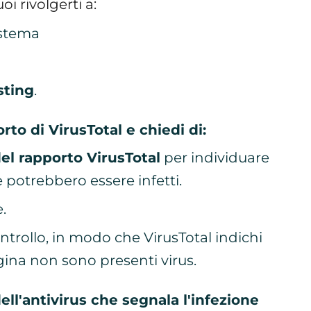
i rivolgerti a:
istema
sting
.
porto di VirusTotal e chiedi di:
del rapporto VirusTotal
per individuare
e potrebbero essere infetti.
.
trollo, in modo che VirusTotal indichi
agina non sono presenti virus.
ell'antivirus che segnala l'infezione