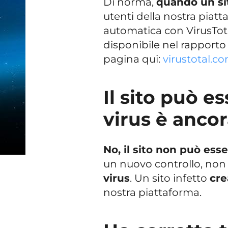
Di norma,
quando un sit
utenti della nostra piat
automatica con VirusTotal 
disponibile nel rapporto 
pagina qui:
virustotal.c
Il sito può e
virus è anco
No, il sito non può esse
un nuovo controllo, no
virus
. Un sito infetto
cre
nostra piattaforma.