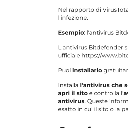
Nel rapporto di VirusTot
l'infezione.
Esempio
: l'antivirus Bi
L'antivirus Bitdefender s
ufficiale https://www.bi
Puoi
installarlo
gratuita
Installa
l'antivirus che 
apri il sito
e controlla l'
a
antivirus
. Queste inform
esatto in cui il sito o l