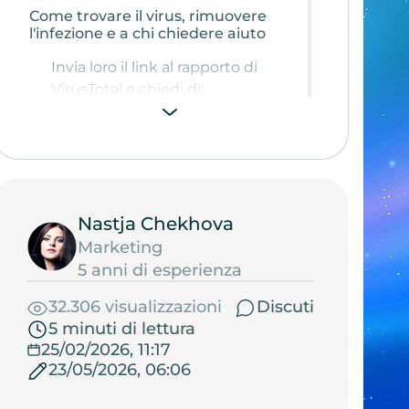
Come trovare il virus, rimuovere
l'infezione e a chi chiedere aiuto
Invia loro il link al rapporto di
VirusTotal e chiedi di:
Come trovare l'avviso dell'antivirus
che segnala l'infezione
Cosa fare se non riesci a rimuovere
l'infezione
Nastja Chekhova
Piano di lavoro per lo specialista che
Marketing
deve eliminare l'infezione
5 anni di esperienza
1. Individuare l'origine
dell'infezione:
32.306 visualizzazioni
Discuti
5 minuti di lettura
2. Rimuovere gli elementi infetti:
25/02/2026, 11:17
3. Aggiornare la sicurezza:
23/05/2026, 06:06
4. Eseguire un nuovo controllo: